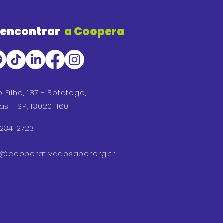
 encontrar
a Coopera
o Filho, 187 - Botafogo,
s - SP, 13020-160
 3234-2723
o@cooperativa
dosaber.org.br