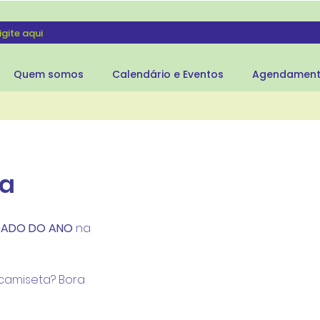
Quem somos
Calendário e Eventos
Agendamen
ca
DADO DO ANO
 na 
camiseta? Bora 