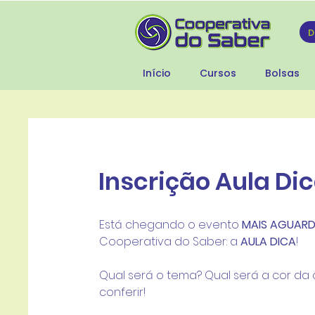
Início
Cursos
Bolsas
Inscrição Aula Di
Está chegando o evento 
MAIS AGUAR
Cooperativa do Saber: a 
AULA DICA
! 
Qual será o tema? Qual será a cor da 
conferir!