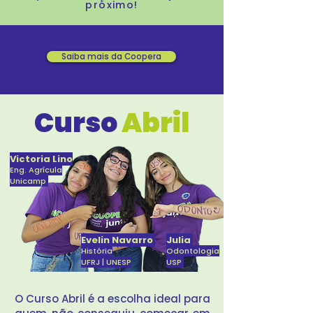
próximo!
Saiba mais da Coopera
Curso
Abril
Victoria Lino
Eng. Agrícula
Unicamp
Evelin Navarro
Julia
História
Odontologia
UFRJ | UNESP
USP
O Curso Abril é a escolha ideal para