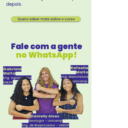
depois.
Quero saber mais sobre o curso
Fale com a gente
no WhatsApp!
Rafaella
Gabriela
Malta
Malta
Eng. Manufatura
Eng. Agronômica
Unicamp
ENESP
Danielly Alves
Geologia - Unicamp
Eng. de Bioprocesso - UNESP