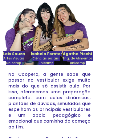
Lais Souza
Isabela Forster
Agatha Picchi
Artes Visuais
Ciências sociais
Eng. de Alimentos
Unicamp
Unicamp
Unicamp
Na Coopera, a gente sabe que
passar no vestibular exige muito
mais do que só assistir aula. Por
isso, oferecemos uma preparação
completa: com aulas dinâmicas,
plantões de dúvidas, simulados que
espelham os principais vestibulares
e um apoio pedagógico e
emocional que caminha do começo
ao fim.