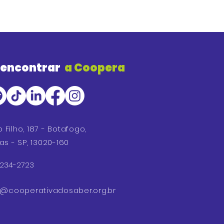
 encontrar
a Coopera
o Filho, 187 - Botafogo,
s - SP, 13020-160
 3234-2723
o@cooperativa
dosaber.org.br