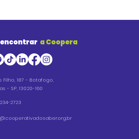
 encontrar
a Coopera
o Filho, 187 - Botafogo,
s - SP, 13020-160
 3234-2723
o@cooperativa
dosaber.org.br