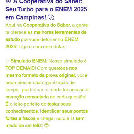
🎯 A Cooperativa do Saber: 
Seu Turbo para o ENEM 2025 
em Campinas! 🚀
Aqui na 
Cooperativa do Saber
, a gente 
te oferece as 
melhores ferramentas de 
estudo
 pra você detonar no 
ENEM 
2025
! Liga só em uma delas:
✨ 
Simulado ENEM:
 Nosso simulado é 
TOP DEMAIS
! Com questões 
nos 
mesmo formato da prova original,
 você 
pode atestar sua organização de 
tempo,  pra treinar  e ainda ter acesso à 
correção comentada
 de cada questão! 
É o jeito perfeito de 
testar seus 
conhecimentos
, 
identificar seus pontos 
fortes e fracos
 e chegar no dia D 
sem 
medo de ser feliz
! 😎