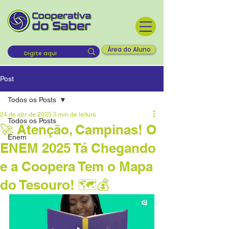
Área do Aluno
Post
Todos os Posts
24 de abr. de 2025
3 min de leitura
Todos os Posts
🚀 Atenção, Campinas! O
Enem
ENEM 2025 Tá Chegando
e a Coopera Tem o Mapa
do Tesouro! 🗺️💰