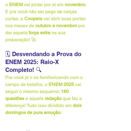
o 
ENEM
 vai pintar por aí em 
novembro
. 
E pra você não ser pego de calças 
curtas, a 
Coopera
 vai abrir suas portas 
nos meses de 
outubro e novembro
 pra 
dar aquela 
força extra
 na sua 
preparação! 🚀
🗓️ Desvendando a Prova do 
ENEM 2025: Raio-X 
Completo! 🔍
Pra você já ir se familiarizando com o 
campo de batalha, o 
ENEM 2025
 vai 
seguir o mesmo esquema: 
180 
questões
 e aquela 
redação
 que faz a 
diferença! Tudo isso dividido em 
dois 
domingos de pura emoção
: