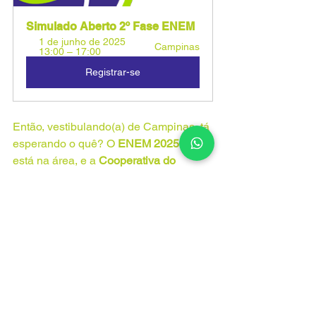
Simulado Aberto 2º Fase ENEM 
1 de junho de 2025 
Campinas
13:00 – 17:00
Registrar-se
Então, vestibulando(a) de Campinas, tá 
esperando o quê? O 
ENEM 2025
 já 
está na área, e a 
Cooperativa do 
Saber
 é o seu 
melhor caminho
 pra 
alcançar a aprovação! Fique ligado nas 
nossas novidades e prepare-se com a 
gente! 💪
#ENEM2025
#Vestibular
#Campinas
#CursinhoPreVestibularCampinas
#CooperativaDoSaber
#EstudanteDeVestibular