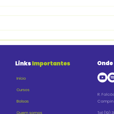
Onde
Links
Importantes
Início
Cursos
R. Falcã
Bolsas
Campina
Quem somos
Tel: (19)