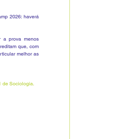
mp 2026: haverá 
r a prova menos 
reditam que, com 
ticular melhor as 
1 de Sociologia.