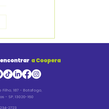
 encontrar
a Coopera
o Filho, 187 - Botafogo,
s - SP, 13020-160
 3234-2723