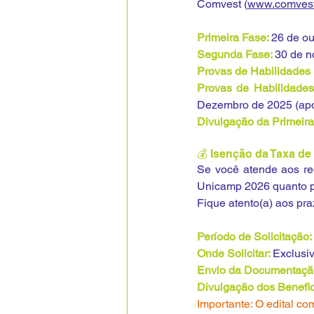
Comvest (
www.comvest
Primeira Fase: 
26 de ou
Segunda Fase: 
30 de n
Provas de Habilidades 
Dezembro de 2025 (apó
Divulgação da Primeira
💰 Isenção da Taxa de
Se você atende aos requ
Unicamp 2026 quanto 
Fique atento(a) aos pra
Período de Solicitação: 
Onde Solicitar: 
Exclusi
Envio da Documentação
Divulgação dos Benefic
Importante: O edital c