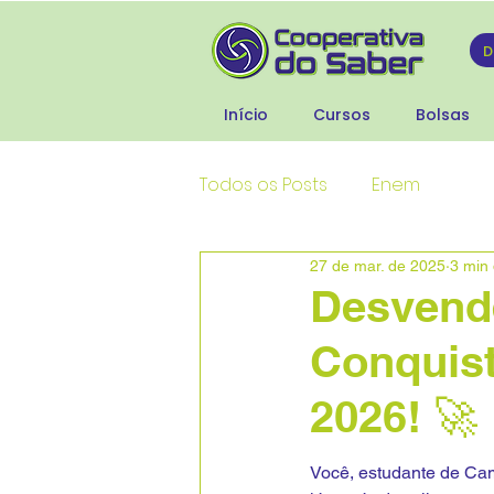
Início
Cursos
Bolsas
Todos os Posts
Enem
27 de mar. de 2025
3 min 
Desvend
Conquis
2026! 🚀
Você, estudante de Cam