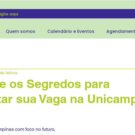
Quem somos
Calendário e Eventos
Agendamen
de leitura
e os Segredos para
tar sua Vaga na Unicam
pinas com foco no futuro, 