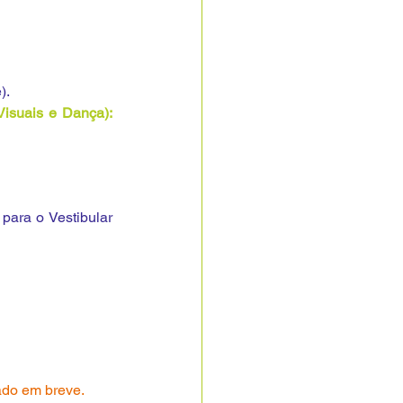
).
Provas de Habilidades Específicas (Arquitetura e Urbanismo, Artes Cênicas, Artes Visuais e Dança): 
para o Vestibular 
ado em breve.