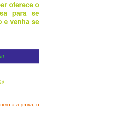
r oferece o 
sa para se 
 e venha se 
r!
😉
omo é a prova, o 